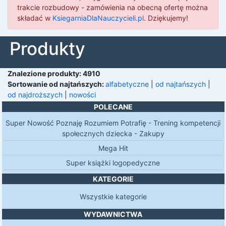
trakcie rozbudowy - zamówienia na obecną ofertę można
składać w
KsiegarniaDlaNauczycieli.pl
. Dziękujemy!
Produkty
Znalezione produkty: 4910
Sortowanie
od najtańszych:
alfabetyczne
|
od najtańszych
|
od najdroższych
|
nowości
POLECANE
Super Nowość Poznaję Rozumiem Potrafię - Trening kompetencji
społecznych dziecka - Zakupy
Mega Hit
Super książki logopedyczne
KATEGORIE
Wszystkie kategorie
WYDAWNICTWA