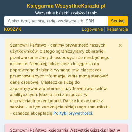
Księgarnia WszystkieKsiazki.pl
Wszystkie książki szybko i tanio
Szukaj
KOSZYK
Logowanie
|
Rejestracja
×
Szanowni Państwo - cenimy prywatność naszych
użytkowników, dlatego ograniczyliśmy zbieranie i
przetwarzanie danych osobowych do niezbędnego
minimum. Niemniej, także nasza księgarnia do
poprawnego działania wymaga tzw. ciasteczek
przechowujących informacje, które mogą stanowić
dane osobowe. Ciasteczka służą do
zapamiętywania preferencji użytkowników i celów
analitycznych. Można nimi zarządzać w
ustawieniach przeglądarki. Dalsze korzystanie z
serwisu - w tym zamknięcie niniejszego komunikatu
- oznacza akceptację
Polityki prywatności
.
Szanowni Państwo, księgarnia WszystkieKsiazki.pl jest w