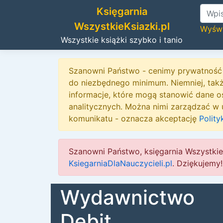
Księgarnia
WszystkieKsiazki.pl
Wyświ
Wszystkie książki szybko i tanio
Szanowni Państwo - cenimy prywatność 
do niezbędnego minimum. Niemniej, tak
informacje, które mogą stanowić dane o
analitycznych. Można nimi zarządzać w u
komunikatu - oznacza akceptację
Polity
Szanowni Państwo, księgarnia Wszystkie
KsiegarniaDlaNauczycieli.pl
. Dziękujemy!
Wydawnictwo
Debit