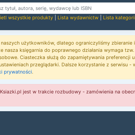
etl wszystkie produkty
|
Lista wydawnictw
|
Lista kategori
naszych użytkowników, dlatego ograniczyliśmy zbieranie
że nasza księgarnia do poprawnego działania wymaga tzw.
sobowe. Ciasteczka służą do zapamiętywania preferencji 
stawieniach przeglądarki. Dalsze korzystanie z serwisu - 
ki prywatności
.
Ksiazki.pl jest w trakcie rozbudowy - zamówienia na obec