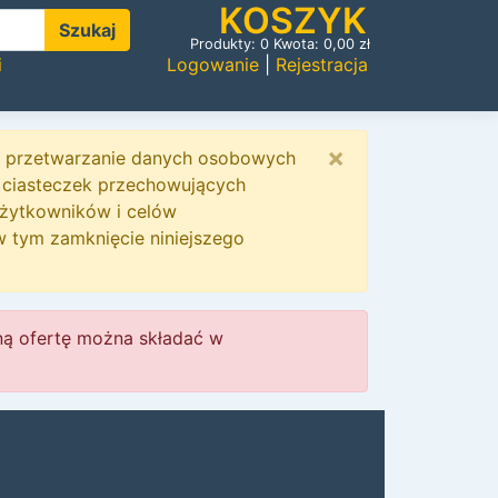
KOSZYK
Szukaj
Produkty:
0
Kwota:
0,00
zł
i
Logowanie
|
Rejestracja
×
 i przetwarzanie danych osobowych
 ciasteczek przechowujących
użytkowników i celów
w tym zamknięcie niniejszego
ną ofertę można składać w