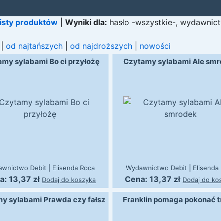
listy produktów
|
Wyniki dla:
hasło
-wszystkie-,
wydawnic
|
od najtańszych
|
od najdroższych
|
nowości
my sylabami Bo ci przyłożę
Czytamy sylabami Ale sm
awnictwo Debit
|
Elisenda Roca
Wydawnictwo Debit
|
Elisenda
a:
13,37
zł
Cena:
13,37
zł
Dodaj do koszyka
Dodaj do ko
y sylabami Prawda czy fałsz
Franklin pomaga pokonać 