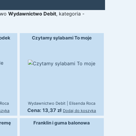
two
Wydawnictwo Debit
,
kategoria
-
rodek
Czytamy sylabami To moje
 Roca
Wydawnictwo Debit
|
Elisenda Roca
Cena:
13,37
zł
szyka
Dodaj do koszyka
tremę
Franklin i guma balonowa