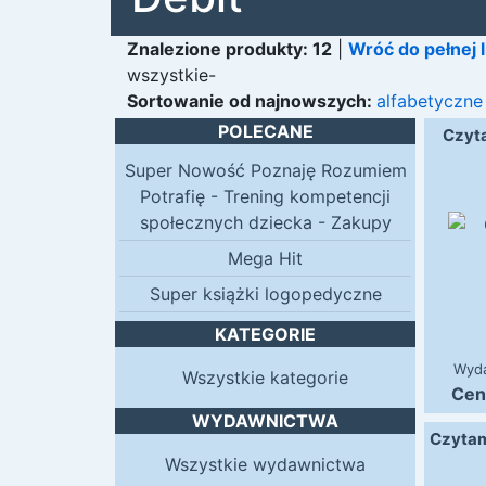
Znalezione produkty: 12
|
Wróć do pełnej 
wszystkie-
Sortowanie
od najnowszych:
alfabetyczne
POLECANE
Czyta
Super Nowość Poznaję Rozumiem
Potrafię - Trening kompetencji
społecznych dziecka - Zakupy
Mega Hit
Super książki logopedyczne
KATEGORIE
Wyd
Wszystkie kategorie
Cen
WYDAWNICTWA
Czytam
Wszystkie wydawnictwa