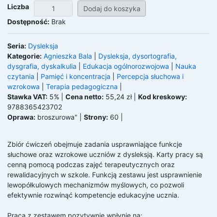
Liczba
Dostępność:
Brak
Seria:
Dysleksja
Kategorie:
Agnieszka Bala
|
Dysleksja, dysortografia,
dysgrafia, dyskalkulia
|
Edukacja ogólnorozwojowa
|
Nauka
czytania
|
Pamięć i koncentracja
|
Percepcja słuchowa i
wzrokowa
|
Terapia pedagogiczna
|
Stawka VAT:
5% |
Cena netto:
55,24 zł |
Kod kreskowy:
9788365423702
Oprawa:
broszurowa"
|
Strony:
60
|
Zbiór ćwiczeń obejmuje zadania usprawniające funkcje 
słuchowe oraz wzrokowe uczniów z dysleksją. Karty pracy są 
cenną pomocą podczas zajęć terapeutycznych oraz 
rewalidacyjnych w szkole. Funkcją zestawu jest usprawnienie 
lewopółkulowych mechanizmów myślowych, co pozwoli 
efektywnie rozwinąć kompetencje edukacyjne ucznia.

Praca z zestawem pozytywnie wpłynie na:
