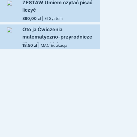
ZESTAW Umiem czytać pisać
liczyć
890,00 zł
| EI System
Oto ja Ćwiczenia
matematyczno-przyrodnicze
Klasa 2 część 1
18,50 zł
| MAC Edukacja