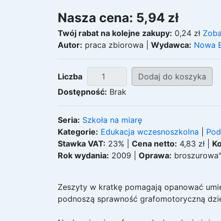
Nasza cena: 5,94 zł
Twój rabat na kolejne zakupy:
0,24 zł
Zoba
Autor:
praca zbiorowa
|
Wydawca:
Nowa 
Liczba
Dostępność:
Brak
Seria:
Szkoła na miarę
Kategorie:
Edukacja wczesnoszkolna
|
Pod
Stawka VAT:
23% |
Cena netto:
4,83 zł |
Ko
Rok wydania:
2009
|
Oprawa:
broszurowa
Zeszyty w kratkę pomagają opanować umiej
podnoszą sprawność grafomotoryczną dzieck