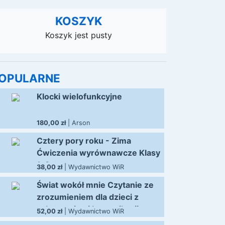
KOSZYK
Koszyk jest pusty
OPULARNE
Klocki wielofunkcyjne
180,00 zł
| Arson
Cztery pory roku - Zima
Ćwiczenia wyrównawcze Klasy
1-3
38,00 zł
| Wydawnictwo WiR
Świat wokół mnie Czytanie ze
zrozumieniem dla dzieci z
zaburzeniami komunikacji
52,00 zł
| Wydawnictwo WiR
językowej