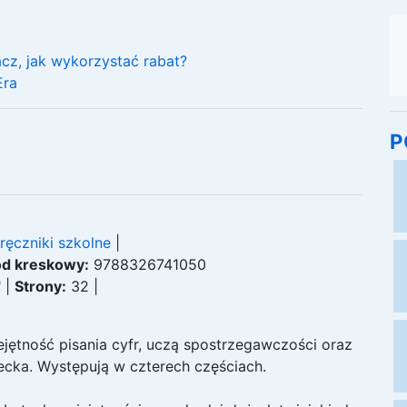
cz, jak wykorzystać rabat?
Era
P
ręczniki szkolne
|
d kreskowy:
9788326741050
"
|
Strony:
32
|
ętność pisania cyfr, uczą spostrzegawczości oraz 
a. Występują w czterech częściach.
