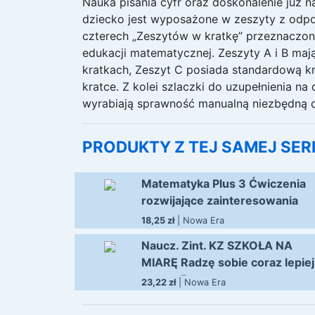
Nauka pisania cyfr oraz doskonalenie już n
dziecko jest wyposażone w zeszyty z odpo
czterech „Zeszytów w kratkę” przeznaczon
edukacji matematycznej. Zeszyty A i B mają
kratkach, Zeszyt C posiada standardową kra
kratce. Z kolei szlaczki do uzupełnienia na
wyrabiają sprawność manualną niezbędną d
PRODUKTY Z TEJ SAMEJ SERI
Matematyka Plus 3 Ćwiczenia
rozwijające zainteresowania
18,25 zł
|
Nowa Era
Naucz. Zint. KZ SZKOŁA NA
MIARĘ Radzę sobie coraz lepiej
zeszyt B
23,22 zł
|
Nowa Era