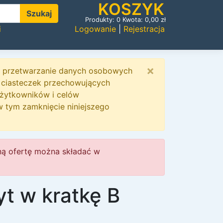
KOSZYK
Szukaj
Produkty:
0
Kwota:
0,00
zł
i
Logowanie
|
Rejestracja
×
 i przetwarzanie danych osobowych
 ciasteczek przechowujących
użytkowników i celów
w tym zamknięcie niniejszego
ną ofertę można składać w
t w kratkę B