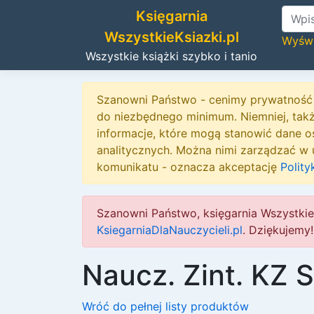
Księgarnia
WszystkieKsiazki.pl
Wyświ
Wszystkie książki szybko i tanio
Szanowni Państwo - cenimy prywatność 
do niezbędnego minimum. Niemniej, tak
informacje, które mogą stanowić dane o
analitycznych. Można nimi zarządzać w u
komunikatu - oznacza akceptację
Polity
Szanowni Państwo, księgarnia Wszystkie
KsiegarniaDlaNauczycieli.pl
. Dziękujemy!
Naucz. Zint. KZ
Wróć do pełnej listy produktów