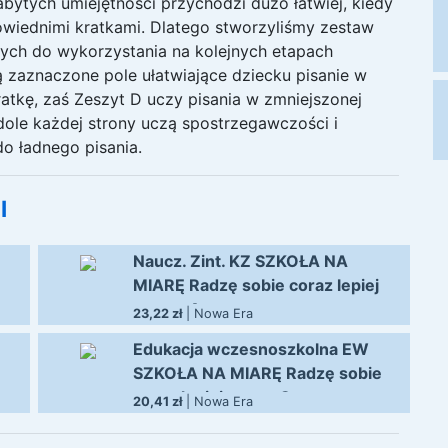
abytych umiejętności przychodzi dużo łatwiej, kiedy 
wiednimi kratkami. Dlatego stworzyliśmy zestaw 
ych do wykorzystania na kolejnych etapach 
 zaznaczone pole ułatwiające dziecku pisanie w 
tkę, zaś Zeszyt D uczy pisania w zmniejszonej 
 dole każdej strony uczą spostrzegawczości i 
o ładnego pisania.
I
Naucz. Zint. KZ SZKOŁA NA
MIARĘ Radzę sobie coraz lepiej
zeszyt A
23,22 zł
|
Nowa Era
Edukacja wczesnoszkolna EW
SZKOŁA NA MIARĘ Radzę sobie
coraz lepiejzeszyt C
20,41 zł
|
Nowa Era