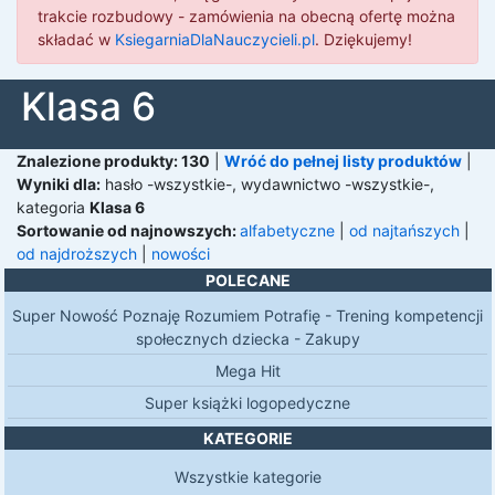
trakcie rozbudowy - zamówienia na obecną ofertę można
składać w
KsiegarniaDlaNauczycieli.pl
. Dziękujemy!
Klasa 6
Znalezione produkty: 130
|
Wróć do pełnej listy produktów
|
Wyniki dla:
hasło
-wszystkie-,
wydawnictwo
-wszystkie-,
kategoria
Klasa 6
Sortowanie
od najnowszych:
alfabetyczne
|
od najtańszych
|
od najdroższych
|
nowości
POLECANE
Super Nowość Poznaję Rozumiem Potrafię - Trening kompetencji
społecznych dziecka - Zakupy
Mega Hit
Super książki logopedyczne
KATEGORIE
Wszystkie kategorie