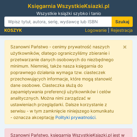
Księgarnia WszystkieKsiazki.pl
Wszystkie książki szybko i tanio
Szukaj
KOSZYK
Logowanie
|
Rejestracja
×
Szanowni Państwo - cenimy prywatność naszych
użytkowników, dlatego ograniczyliśmy zbieranie i
przetwarzanie danych osobowych do niezbędnego
minimum. Niemniej, także nasza księgarnia do
poprawnego działania wymaga tzw. ciasteczek
przechowujących informacje, które mogą stanowić
dane osobowe. Ciasteczka służą do
zapamiętywania preferencji użytkowników i celów
analitycznych. Można nimi zarządzać w
ustawieniach przeglądarki. Dalsze korzystanie z
serwisu - w tym zamknięcie niniejszego komunikatu
- oznacza akceptację
Polityki prywatności
.
Szanowni Państwo, księgarnia WszystkieKsiazki.pl jest w